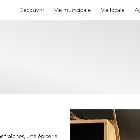
Découvrir
Vie municipale
Vie locale
A
t
s fraîches, une épicerie