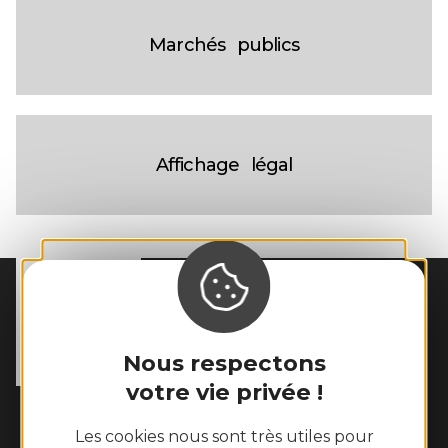
Marchés publics
Affichage légal
MAIRIE DE
MOSTUÉJOULS
La Peyrouse

12720 Mostuéjouls
Nous respectons
Tél. :
05 65 62 60 43
votre vie privée !
Horaires d'ouverture :
Le lundi de 10h à 12h et le vendredi de 14h à 16h
Les cookies nous sont très utiles pour