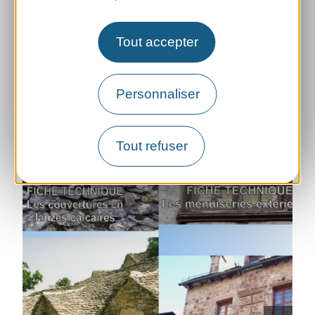
L'ÉNERGIE SOLAIRE POUR TOUS
Vous aimeriez réduire vos factures d’électricité?
Vous avez songé à installer des panneaux
Tout accepter
photovoltaïques, mais les démarches ou les
travaux vous freinent ? La commune de
Verrières lance un projet de petit parc solaire
Personnaliser
coopératif, ouvert à la participation de la
plupart des habitants de Mostuéjouls (sauf
Saint Pal, hors du rayon de 20 km), […]
Tout refuser
Lire la suite