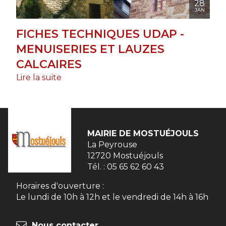
28
JAN
FICHES TECHNIQUES UDAP -
MENUISERIES ET LAUZES
CALCAIRES
Lire la suite
MAIRIE DE
MOSTUÉJOULS
La Peyrouse

12720 Mostuéjouls
Tél. :
05 65 62 60 43
Horaires d'ouverture :
Le lundi de 10h à 12h et le vendredi de 14h à 16h
Nous contacter