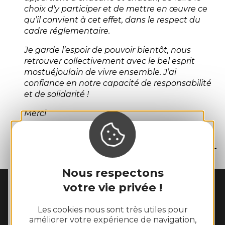
choix d’y participer et de mettre en œuvre ce
qu’il convient à cet effet, dans le respect du
cadre réglementaire.
Je garde l’espoir de pouvoir bientôt, nous
retrouver collectivement avec le bel esprit
mostuéjoulain de vivre ensemble. J’ai
confiance en notre capacité de responsabilité
et de solidarité !
Merci
Le Maire
Tony BEDEL
Nous respectons
votre vie privée !
MAIRIE DE
MOSTUÉJOULS
La Peyrouse

Les cookies nous sont très utiles pour
12720 Mostuéjouls
améliorer votre expérience de navigation,