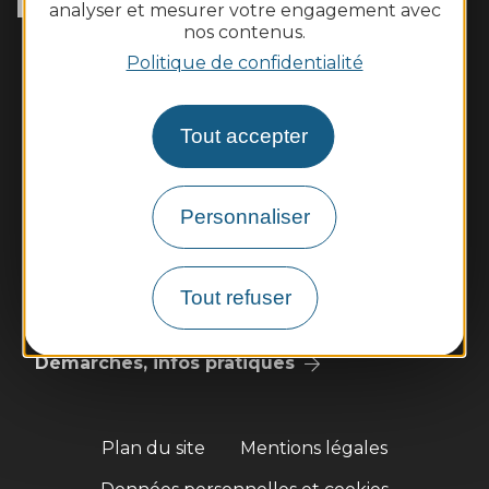
Tél. :
05 65 62 60 43
analyser et mesurer votre engagement avec
nos contenus.
Horaires d'ouverture :
Politique de confidentialité
Le lundi de 10h à 12h et le vendredi de 14h à 16h
Nous contacter
Tout accepter
Météo
Personnaliser
Découvrir
Vie municipale
Tout refuser
Vie locale
Démarches, infos pratiques
Plan du site
Mentions légales