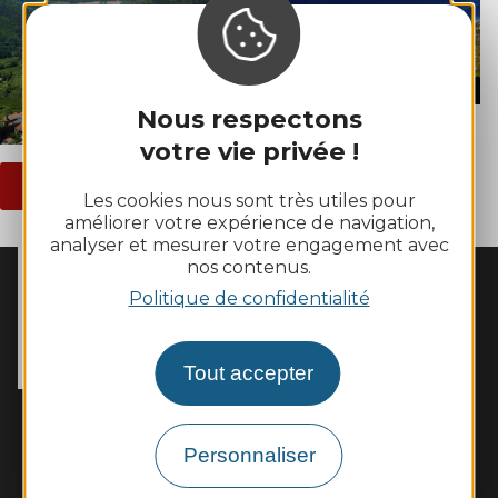
Nous respectons
votre vie privée !
Voir toutes les photos
Les cookies nous sont très utiles pour
améliorer votre expérience de navigation,
analyser et mesurer votre engagement avec
nos contenus.
Politique de confidentialité
MAIRIE DE
MOSTUÉJOULS
La Peyrouse

12720 Mostuéjouls
Tout accepter
Tél. :
05 65 62 60 43
Horaires d'ouverture :
Le lundi de 10h à 12h et le vendredi de 14h à 16h
Personnaliser