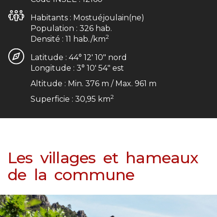
Habitants :
Mostuéjoulain(ne)
Population :
326
hab.
2
Densité :
11
hab./km
Latitude :
44° 12′ 10″ nord
Longitude :
3° 10′ 54″ est
Altitude :
Min. 376
m
/
Max. 961
m
2
Superficie :
30,95
km
Les villages et hameaux
de la commune