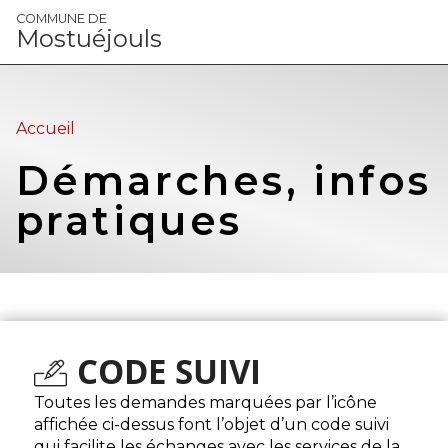
Panneau de gestion des cookies
COMMUNE DE
Mostuéjouls
Accueil
Démarches, infos
pratiques
CODE SUIVI
Toutes les demandes marquées par l’icône
affichée ci-dessus font l’objet d’un code suivi
qui facilite les échanges avec les services de la