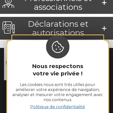
associations
Déclarations et
autorisations
MAIRIE DE
MOSTUÉJOULS
Nous respectons
La Peyrouse

12720 Mostuéjouls
votre vie privée !
Tél. :
05 65 62 60 43
Les cookies nous sont très utiles pour
Horaires d'ouverture :
améliorer votre expérience de navigation,
Le lundi de 10h à 12h et le vendredi de 14h à 16h
analyser et mesurer votre engagement avec
nos contenus.
Nous contacter
Politique de confidentialité