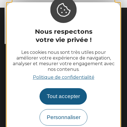
MAIRIE DE
MOSTUÉJOULS
La Peyrouse

Nous respectons
12720 Mostuéjouls
votre vie privée !
Tél. :
05 65 62 60 43
Horaires d'ouverture :
Les cookies nous sont très utiles pour
Le lundi de 10h à 12h et le vendredi de 14h à 16h
améliorer votre expérience de navigation,
analyser et mesurer votre engagement avec
nos contenus.
Nous contacter
Politique de confidentialité
Météo
Tout accepter
Découvrir
Vie municipale
Personnaliser
Vie locale