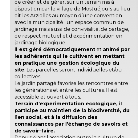
de créer et de gérer, sur un terrain mis à
disposition par le village de Mostuéjouls au lieu
dit les Arziolles au moyen d’une convention
avec la municipalité , un espace commun de
jardinage mais aussi de convivialité, de partage,
de respect mutuel et d’expérimentation en
jardinage biologique.
Il est géré démocratiquement
et
animé par
les adhérents qui le cultivent en mettant
en pratique une gestion écologique du
site
. Les parcelles seront individuelles et/ou
collectives.
Le jardin partagé favorise les rencontres entre
les générations et entre les cultures. Il est
accessible et ouvert à tous.
Terrain d’expérimentation écologique, il
participe au maintien de la biodiversité, du
lien social, et à la diffusion des
connaissances par l’échange de savoirs et
de savoir-faire.
Depuis 4 ans l’association outre la culture de