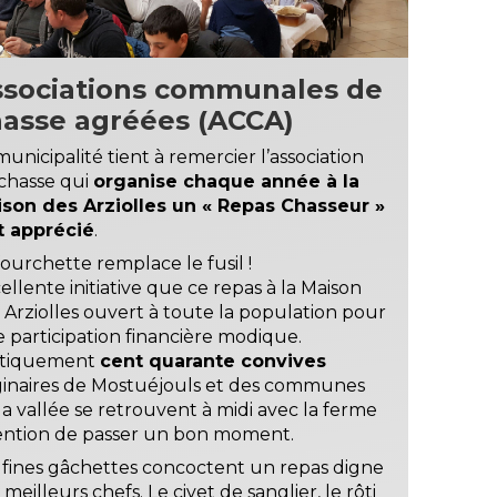
ssociations communales de
hasse agréées (ACCA)
municipalité tient à remercier l’association
chasse qui
organise chaque année à la
son des Arziolles un « Repas Chasseur »
t apprécié
.
fourchette remplace le fusil !
ellente initiative que ce repas à la Maison
 Arziolles ouvert à toute la population pour
 participation financière modique.
atiquement
cent quarante convives
ginaires de Mostuéjouls et des communes
la vallée se retrouvent à midi avec la ferme
ention de passer un bon moment.
 fines gâchettes concoctent un repas digne
 meilleurs chefs. Le civet de sanglier, le rôti