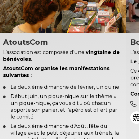
AtoutsCom
B
L’association est composée d’une
vingtaine de
L’a
bénévoles
.
Le 
AtoutsCom organise les manifestations
Ce 
suivantes :
pre
con
Le deuxième dimanche de février, un quine
Con
Début juin, un pique-nique sur le thème «
un pique-nique, ça vous dit » où chacun
apporte son panier, et l’apéro est offert par
le comité.
Le deuxième dimanche d’Août, fête du
village avec le petit déjeuner aux trénels, la