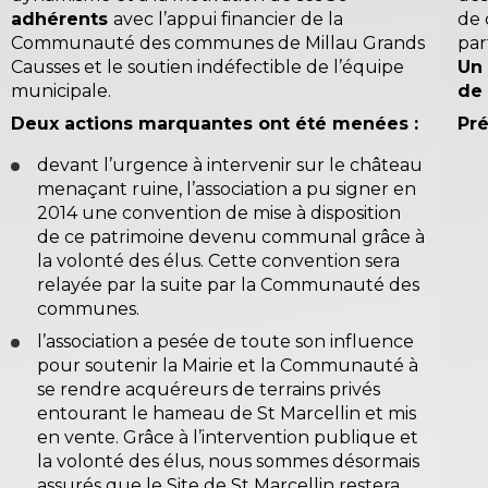
adhérents
avec l’appui financier de la
de 
Communauté des communes de Millau Grands
par
Causses et le soutien indéfectible de l’équipe
Un
municipale.
de 
Deux actions marquantes ont été menées :
Pré
devant l’urgence à intervenir sur le château
menaçant ruine, l’association a pu signer en
2014 une convention de mise à disposition
de ce patrimoine devenu communal grâce à
la volonté des élus. Cette convention sera
relayée par la suite par la Communauté des
communes.
l’association a pesée de toute son influence
pour soutenir la Mairie et la Communauté à
se rendre acquéreurs de terrains privés
entourant le hameau de St Marcellin et mis
en vente. Grâce à l’intervention publique et
la volonté des élus, nous sommes désormais
assurés que le Site de St Marcellin restera