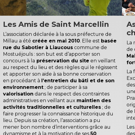
Les Amis de Saint Marcellin
A
c
L’association déclarée à la sous préfecture de
Millau a été
créée en mai 2010
. Elle est
basée
La 
rue du Sabotier à Liaucous
commune de
de 
Mostuéjouls : son but est d’apporter son
Mai
concours à la
préservation du site
en veillant
for
au respect du lieu et des règles qui le régissent
La 
et apporter son aide à sa bonne conservation
Exc
en procédant à
l’entretien du bâti et de son
des
environnement
; de participer à sa
une
valorisation
dans le respect des contraintes
Pr
administratives en veillant aux
maintien des
ori
activités traditionnelles et culturelles
; de
de 
faire progresser la connaissance historique du
int
lieu. Depuis sa création, l’association a pu
mener bon nombre d’interventions grâce au
Les
dynamisme et à la motivation de ses
50
des