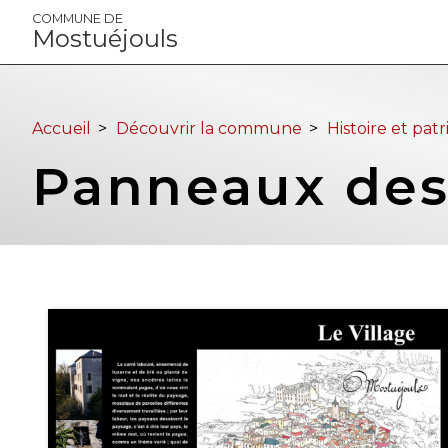
Panneau de gestion des cookies
COMMUNE DE
Mostuéjouls
Accueil
>
Découvrir la commune
>
Histoire et pat
Panneaux des