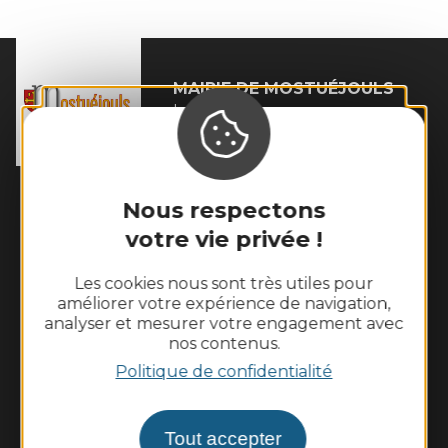
MAIRIE DE
MOSTUÉJOULS
La Peyrouse

12720 Mostuéjouls
Tél. :
05 65 62 60 43
Horaires d'ouverture :
Nous respectons
Le lundi de 10h à 12h et le vendredi de 14h à 16h
votre vie privée !
Nous contacter
Les cookies nous sont très utiles pour
améliorer votre expérience de navigation,
Météo
analyser et mesurer votre engagement avec
nos contenus.
Découvrir
Politique de confidentialité
Vie municipale
Tout accepter
Vie locale