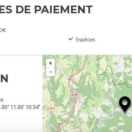
ES DE PAIEMENT
60€
Espèces
+
−
ON
ls
3.00° 11.00′ 10.54″