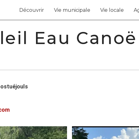
Découvrir
Vie municipale
Vie locale
A
leil Eau Canoë
Mostuéjouls
.com