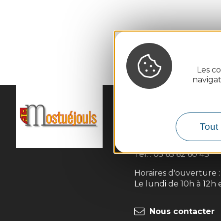
Les co
naviga
MAIRIE DE
MOSTUÉJ
Tout 
La Peyrouse

12720 Mostuéjouls
Tél. :
05 65 62 60 43
Horaires d'ouverture :
Le lundi de 10h à 12h 
Nous contacter