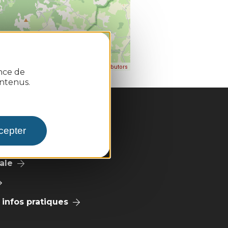
| Map data ©
eaflet
OpenStreetMap contributors
ence de
ntenus.
cepter
ale
infos pratiques