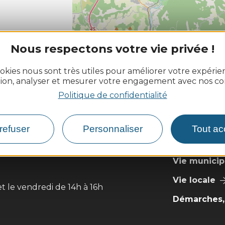
Nous respectons votre vie privée !
L
okies nous sont très utiles pour améliorer votre expéri
tion, analyser et mesurer votre engagement avec nos co
Politique de confidentialité
OULS
refuser
Personnaliser
Tout ac
Découvrir
Vie municip
Vie locale
et le vendredi de 14h à 16h
Démarches, 