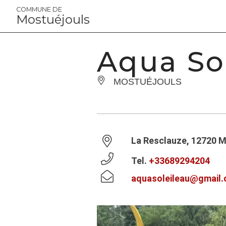
Panneau de gestion des cookies
COMMUNE DE
Mostuéjouls
Aqua So
MOSTUÉJOULS
La Resclauze, 12720 
Tel.
+33689294204
aquasoleileau@gmail