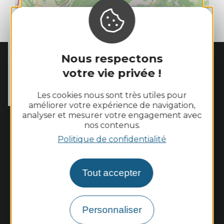
| Map data ©
Leaflet
OpenStreetMap contributors
Nous respectons
MAIRIE DE
MOSTUÉJOULS
votre vie privée !
La Peyrouse

12720 Mostuéjouls
Les cookies nous sont très utiles pour
Tél. :
05 65 62 60 43
améliorer votre expérience de navigation,
analyser et mesurer votre engagement avec
Horaires d'ouverture :
nos contenus.
Le lundi de 10h à 12h et le vendredi de 14h à 16h
Politique de confidentialité
Nous contacter
Tout accepter
Météo
Découvrir
Personnaliser