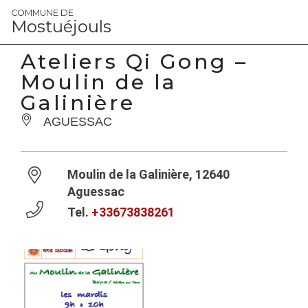
Panneau de gestion des cookies
COMMUNE DE
Mostuéjouls
Ateliers Qi Gong –
Moulin de la
Galinière
AGUESSAC
Moulin de la Galinière, 12640
Aguessac
Tel.
+33673838261