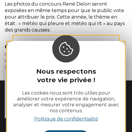
Les photos du concours René Delon seront
exposées en même temps pour que le public vote
pour attribuer le prix. Cette année, le thème en
était : « météo qui pleure et météo qui rit » au pays
des grands causses.
Contact
06 10 03 74 97
Courriel
Site-web
Nous respectons
votre vie privée !
Les cookies nous sont très utiles pour
MAIRIE DE
MOSTUÉJOULS
améliorer votre expérience de navigation,
La Peyrouse

analyser et mesurer votre engagement avec
12720 Mostuéjouls
nos contenus.
Tél. :
05 65 62 60 43
Politique de confidentialité
Horaires d'ouverture :